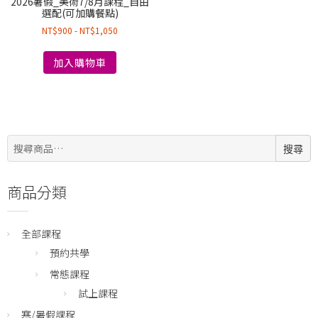
2026暑假_美術7/8月課程_自由
選配(可加購餐點)
NT$
900
-
NT$
1,050
加入購物車
搜
搜尋
尋:
商品分類
全部課程
預約共學
常態課程
試上課程
寒/暑假課程